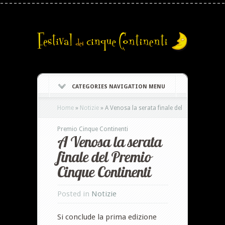
CATEGORIES NAVIGATION MENU
Home
»
Notizie
»
A Venosa la serata finale del
Premio Cinque Continenti
A Venosa la serata
finale del Premio
Cinque Continenti
Posted in
Notizie
Si conclude la prima edizione