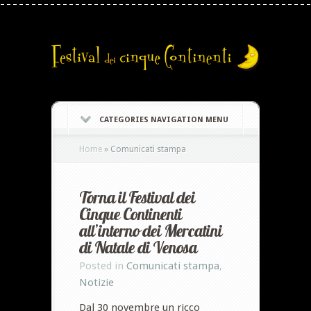
CATEGORIES NAVIGATION MENU
Home
»
Comunicati stampa
Torna il Festival dei
Cinque Continenti
all’interno dei Mercatini
di Natale di Venosa
Posted in
Comunicati stampa
,
Notizie
Dal 30 novembre un ricco