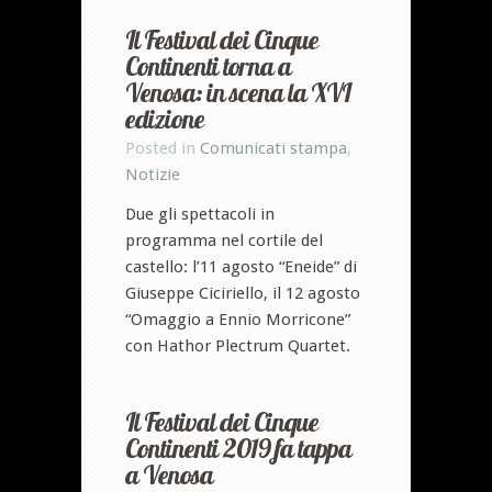
Il Festival dei Cinque
Continenti torna a
Venosa: in scena la XVI
edizione
Posted in
Comunicati stampa
,
Notizie
Due gli spettacoli in
programma nel cortile del
castello: l’11 agosto “Eneide” di
Giuseppe Ciciriello, il 12 agosto
“Omaggio a Ennio Morricone”
con Hathor Plectrum Quartet.
Il Festival dei Cinque
Continenti 2019 fa tappa
a Venosa