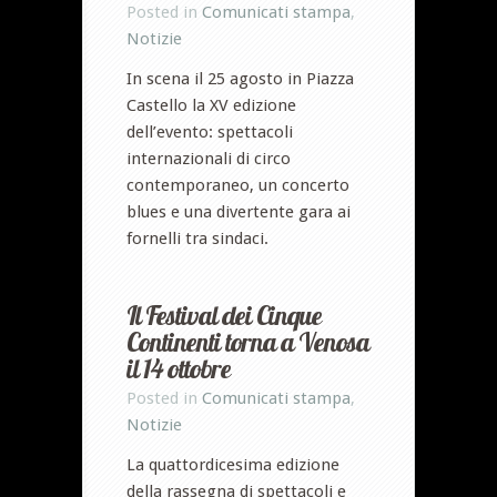
Posted in
Comunicati stampa
,
Notizie
In scena il 25 agosto in Piazza
Castello la XV edizione
dell’evento: spettacoli
internazionali di circo
contemporaneo, un concerto
blues e una divertente gara ai
fornelli tra sindaci.
Il Festival dei Cinque
Continenti torna a Venosa
il 14 ottobre
Posted in
Comunicati stampa
,
Notizie
La quattordicesima edizione
della rassegna di spettacoli e