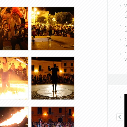
U
F
V
I
V
I
t
I
V