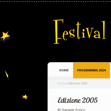
HOME
PROGRAMMA 2024
Home
»
Edizione 2005
Edizione 2005
©
Daniele Errico