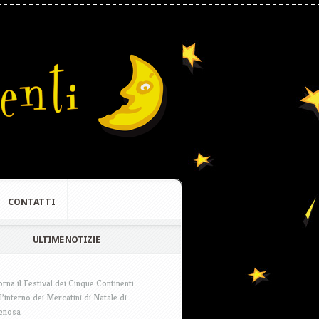
CONTATTI
ULTIME NOTIZIE
orna il Festival dei Cinque Continenti
ll’interno dei Mercatini di Natale di
enosa