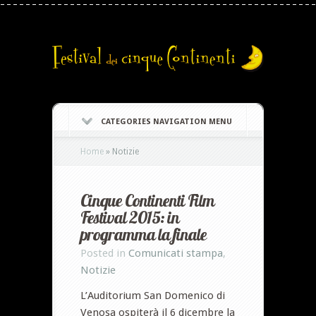
CATEGORIES NAVIGATION MENU
Home
»
Notizie
Cinque Continenti Film
Festival 2015: in
programma la finale
Posted in
Comunicati stampa
,
Notizie
L’Auditorium San Domenico di
Venosa ospiterà il 6 dicembre la