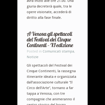
avrà inizio alle ore 21.00. Una
giuria decreterà quale, tra le
opere visionate, accederà di
diritto alla fase finale.
A Venosa gli spettacoli
del Festival dei Cinque
Continenti – XI edizione
Posted in
Comunicati stampa
,
Notizie
Gli spettacoli del Festival dei
Cinque Continenti, la rassegna
itinerante ideata e organizzata
dall’associazione culturale “Il
Circo dell’Arte”, tornano a far
tappa a Venosa, con tre
compagnie che animeranno il
centro storico del borgo